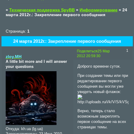
»
Техническая поддержка SpyBB
»
Информирование
»
24
марта 2012г.: Закрепление первого сообщения
Страница:
1
24 марта 2012г.: Закрепление первого сообщения
1
Поделиться
25 Мар
2012 20:59:30
zloy.MH
A little bit more and I will answer
Доброго времени суток.
your questions
При создании темы или при
редактировании первого
сообщения вы могли уже
увидеть новый флажок:
Верно, теперь стало
возможным закреплять
первое сообщение на всех
страницах темы.
Откуда:
kh.ua (lg.ua)
Зарегистрирован
: 23 Июл 2010