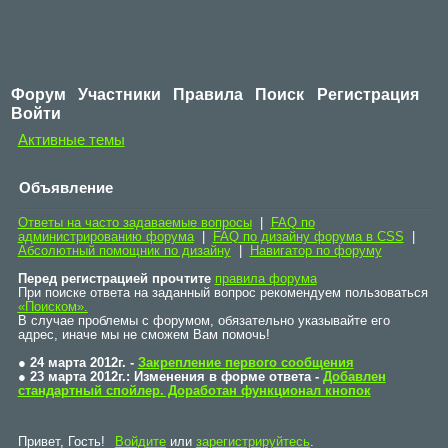
Форум
Участники
Правила
Поиск
Регистрация
Войти
Активные темы
Объявление
Ответы на часто задаваемые вопросы
|
FAQ по
администрированию форума
|
FAQ по дизайну форума в CSS
|
Абсолютный помощник по дизайну
|
Навигатор по форуму
Перед регистрацией прочтите
правила форума
При поиске ответа на заданный вопрос рекомендуем пользоваться
«Поиском».
В случае проблемы с форумом, обязательно указывайте его
адрес, иначе мы не сможем Вам помочь!
● 24 марта 2012г. -
Закрепление первого сообщения
● 23 марта 2012г.: Изменения в форме ответа -
Добавлен
стандартный спойлер. Доработан функционал кнопок
Привет, Гость!
Войдите
или
зарегистрируйтесь
.