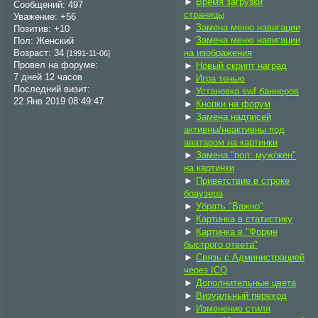
►
Время загрузки
Сообщений:
497
страницы
Уважение:
+56
►
Замена меню навигации
Позитив:
+10
►
Замена меню навигации
Пол:
Женский
Возраст:
34
на изображения
[1991-11-06]
Провел на форуме:
►
Новый скрипт наград
7 дней 12 часов
►
Игра тенью
Последний визит:
►
Установка swf баннеров
22 Янв 2019 08:49:47
►
Кнопки на форум
►
Замена надписей
активны/неактивны под
аватаром на картинки
►
Замена "пол: муж/жен"
на картинки
►
Приветствие в строке
браузера
►
Убрать "Важно"
►
Картинка в статистику
►
Картинка в "Форме
быстрого ответа"
►
Связь с Администрацией
через ICQ
►
Дополнительные цвета
►
Визуальный переход
►
Изменение стиля