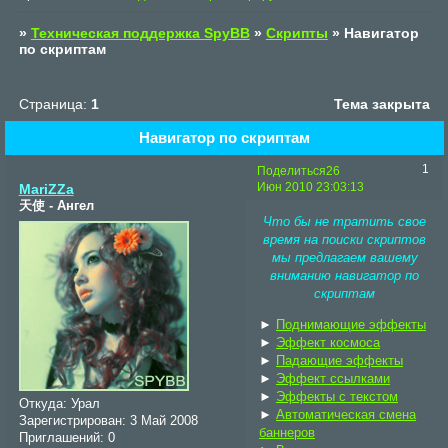
»
Техническая поддержка SpyBB
»
Скрипты
»
Навигатор
по скриптам
Страница:
1
Тема закрыта
Навигатор по скриптам
1
Поделиться
26
Июн 2010 23:03:13
MariZZa
天使 - Ангел
Что бы не тратить свое
время на поиски скриптов
мы предлагаем вашему
вниманию навигатор по
скриптам
►
Поднимающие эффекты
►
Эффект космоса
►
Падающие эффекты
►
Эффект ссылками
►
Эффекты с текстом
Откуда:
Урал
►
Автоматическая смена
Зарегистрирован
: 3 Май 2008
баннеров
Приглашений:
0