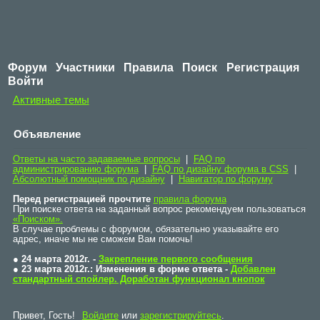
Форум
Участники
Правила
Поиск
Регистрация
Войти
Активные темы
Объявление
Ответы на часто задаваемые вопросы
|
FAQ по
администрированию форума
|
FAQ по дизайну форума в CSS
|
Абсолютный помощник по дизайну
|
Навигатор по форуму
Перед регистрацией прочтите
правила форума
При поиске ответа на заданный вопрос рекомендуем пользоваться
«Поиском».
В случае проблемы с форумом, обязательно указывайте его
адрес, иначе мы не сможем Вам помочь!
● 24 марта 2012г. -
Закрепление первого сообщения
● 23 марта 2012г.: Изменения в форме ответа -
Добавлен
стандартный спойлер. Доработан функционал кнопок
Привет, Гость!
Войдите
или
зарегистрируйтесь
.