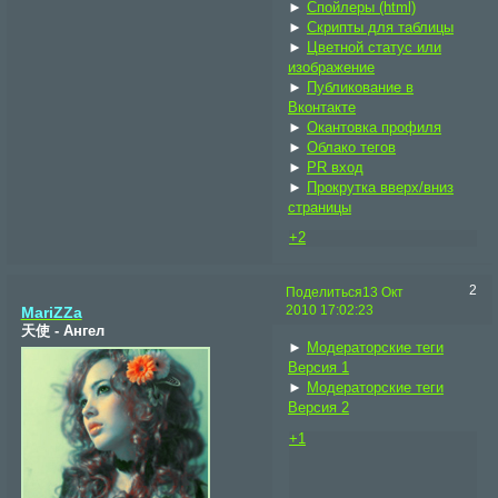
►
Спойлеры (html)
►
Скрипты для таблицы
►
Цветной статус или
изображение
►
Публикование в
Вконтакте
►
Окантовка профиля
►
Облако тегов
►
PR вход
►
Прокрутка вверх/вниз
страницы
+2
2
Поделиться
13 Окт
2010 17:02:23
MariZZa
天使 - Ангел
►
Модераторские теги
Версия 1
►
Модераторские теги
Версия 2
+1