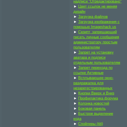
надписи "Отредактировано"
►
Цвет ссылок не меняя
дизайн
►
Загрузка файлов
►
Загрузка изображения с
помощью Imageshack.us
►
Скрипт, запрещающий
писать личные сообщения
администратору простым
пользователям
►
Запрет на установку
аватара и подписи
отдельным пользователям
►
Запрет перехода по
ссылке Активные
►
Всплывающее окно-
раздражалка для
незарегестрированных
►
Кнопки Вверх и Вниз
►
Профилактика форума
►
Колонка новостей
►
Боковая панель
►
Быстрое выделение
кода
►
Спойлеры (бб)